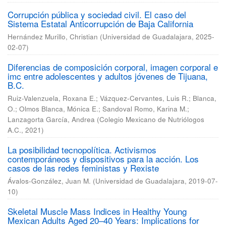
Corrupción pública y sociedad civil. El caso del
Sistema Estatal Anticorrupción de Baja California
Hernández Murillo, Christian
(
Universidad de Guadalajara
,
2025-
02-07
)
Diferencias de composición corporal, imagen corporal e
imc entre adolescentes y adultos jóvenes de Tijuana,
B.C.
Ruiz-Valenzuela, Roxana E.
;
Vázquez-Cervantes, Luis R.
;
Blanca,
O.
;
Olmos Blanca, Mónica E.
;
Sandoval Romo, Karina M.
;
Lanzagorta García, Andrea
(
Colegio Mexicano de Nutriólogos
A.C.
,
2021
)
La posibilidad tecnopolítica. Activismos
contemporáneos y dispositivos para la acción. Los
casos de las redes feministas y Rexiste
Ávalos-González, Juan M.
(
Universidad de Guadalajara
,
2019-07-
10
)
Skeletal Muscle Mass Indices in Healthy Young
Mexican Adults Aged 20–40 Years: Implications for