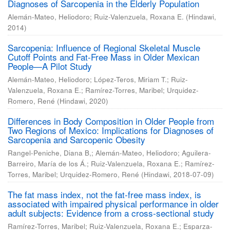
Diagnoses of Sarcopenia in the Elderly Population
Alemán-Mateo, Heliodoro
;
Ruiz-Valenzuela, Roxana E.
(
Hindawi
,
2014
)
Sarcopenia: Influence of Regional Skeletal Muscle
Cutoff Points and Fat-Free Mass in Older Mexican
People—A Pilot Study
Alemán-Mateo, Heliodoro
;
López-Teros, Miriam T.
;
Ruiz-
Valenzuela, Roxana E.
;
Ramírez-Torres, Maribel
;
Urquidez-
Romero, René
(
Hindawi
,
2020
)
Differences in Body Composition in Older People from
Two Regions of Mexico: Implications for Diagnoses of
Sarcopenia and Sarcopenic Obesity
Rangel-Peniche, Diana B,
;
Alemán-Mateo, Heliodoro
;
Aguilera-
Barreiro, María de los Á.
;
Ruiz-Valenzuela, Roxana E.
;
Ramírez-
Torres, Maribel
;
Urquidez-Romero, René
(
Hindawi
,
2018-07-09
)
The fat mass index, not the fat-free mass index, is
associated with impaired physical performance in older
adult subjects: Evidence from a cross-sectional study
Ramírez-Torres, Maribel
;
Ruiz-Valenzuela, Roxana E.
;
Esparza-