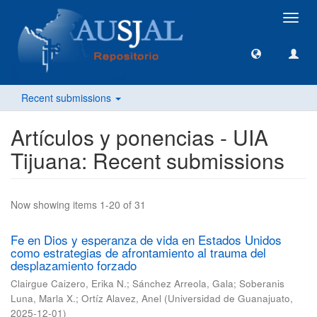
Toggl
navig
Recent submissions
Artículos y ponencias - UIA
Tijuana: Recent submissions
Now showing items 1-20 of 31
Fe en Dios y esperanza de vida en Estados Unidos
como estrategias de afrontamiento al trauma del
desplazamiento forzado
Clairgue Caizero, Erika N.
;
Sánchez Arreola, Gala
;
Soberanis
Luna, Marla X.
;
Ortíz Alavez, Anel
(
Universidad de Guanajuato
,
2025-12-01
)