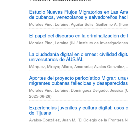
Estudio Nuevas Flujos Migratorios en Las Amé
de cubanos, venezolanos y salvadoreños hac
Morales Pino, Loraine
;
Aguilar Solís, Guillermo A.
(
Fun
El papel del discurso en la criminalización de
Morales Pino, Loraine
(
IIJ / Instituto de Investigacion
La ciudadanía digital en ciernes: civilidad dig
universitarios de AUSJAL
Márquez, Mireya
;
Alfaro, Amaranta
;
Avalos González, 
Aportes del proyecto periodístico Migrar: una
migrantes cubanas fallecidas y desaparecidas 
Morales Pino, Loraine
;
Domínguez Delgado, Jessica
(
U
2025-06-26
)
Experiencias juveniles y cultura digital: usos
de Tijuana
Ávalos-González, Juan M.
(
El Colegio de la Frontera N