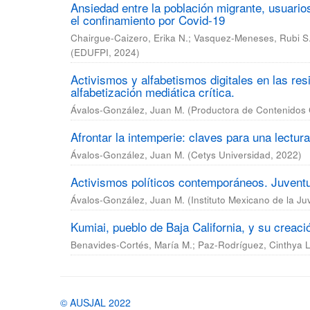
Ansiedad entre la población migrante, usuario
el confinamiento por Covid-19
Chairgue-Caizero, Erika N.
;
Vasquez-Meneses, Rubi S
(
EDUFPI
,
2024
)
Activismos y alfabetismos digitales en las re
alfabetización mediática crítica.
Ávalos-González, Juan M.
(
Productora de Contenidos 
Afrontar la intemperie: claves para una lectura
Ávalos-González, Juan M.
(
Cetys Universidad
,
2022
)
Activismos políticos contemporáneos. Juvent
Ávalos-González, Juan M.
(
Instituto Mexicano de la J
Kumiai, pueblo de Baja California, y su creació
Benavides-Cortés, María M.
;
Paz-Rodríguez, Cinthya L
© AUSJAL 2022