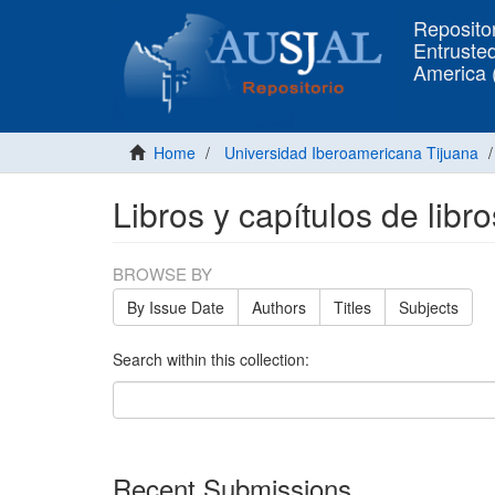
Repositor
Entrusted
America
Home
Universidad Iberoamericana Tijuana
Libros y capítulos de libr
BROWSE BY
By Issue Date
Authors
Titles
Subjects
Search within this collection:
Recent Submissions