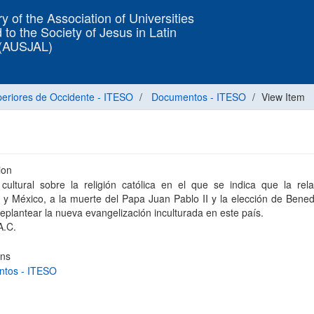
y of the Association of Universities
 to the Society of Jesus in Latin
 (AUSJAL)
uperiores de Occidente - ITESO
Documentos - ITESO
View Item
ion
 cultural sobre la religión católica en el que se indica que la rel
 y México, a la muerte del Papa Juan Pablo II y la elección de Bened
 replantear la nueva evangelización inculturada en este país.
A.C.
ons
tos - ITESO