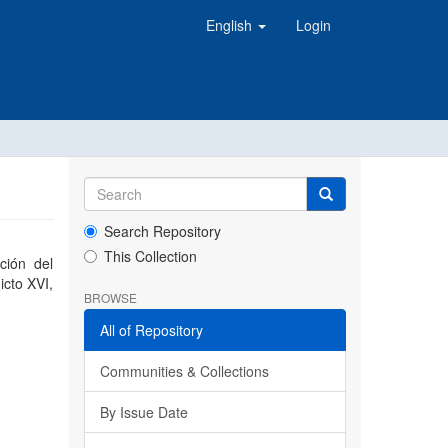
English
Login
Search Repository
This Collection
ación del
icto XVI,
BROWSE
All of Repository
Communities & Collections
By Issue Date