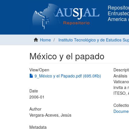
Repositor
Entrusted
America
Home
Instituto Tecnológico y de Estudios S
México y el papado
View/
Open
Descript
9_México y el Papado.pdf (695.0Kb)
Análisis
Vaticano
invita a
Date
ITESO, 
2006-01
Collecti
Author
Documen
Vergara-Aceves, Jesús
Metadata