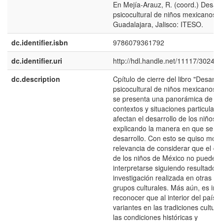
En Mejía-Arauz, R. (coord.) Desarr
psicocultural de niños mexicanos.
Guadalajara, Jalisco: ITESO.
dc.identifier.isbn
9786079361792
dc.identifier.uri
http://hdl.handle.net/11117/3024
dc.description
Cpítulo de cierre del libro "Desarro
psicocultural de niños mexicanos"
se presenta una panorámica de a
contextos y situaciones particular
afectan el desarrollo de los niños,
explicando la manera en que se da
desarrollo. Con esto se quiso most
relevancia de considerar que el de
de los niños de México no puede
interpretarse siguiendo resultados
investigación realizada en otras n
grupos culturales. Más aún, es im
reconocer que al interior del país 
variantes en las tradiciones cultur
las condiciones históricas y