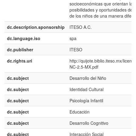
socioeconómicas que orientan las
posibilidades y oportunidades de d
de los niños de una manera difere
dc.description.sponsorship
ITESO A.C.
dc.language.iso
spa
dc.publisher
ITESO
dc.rights.uri
http://quijote.biblio.iteso.mx/licen
NC-2.5-MX.pdf
dc.subject
Desarrollo del Niño
dc.subject
Identidad Cultural
dc.subject
Psicología Infantil
dc.subject
Educación
dc.subject
Desarrollo Cognitivo
dc.subject
Interacción Social