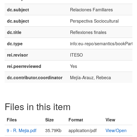
dc.subject
Relaciones Familiares
dc.subject
Perspectiva Sociocultural
dc.title
Reflexiones finales
dc.type
info:eu-repo/semantics/bookPart
rei.revisor
ITESO
rei.peerreviewed
Yes
dc.contributor.coordinator
Mejía-Arauz, Rebeca
Files in this item
Files
Size
Format
View
9 - R. Mejia.pdf
35.79Kb
application/pdf
View/
Open