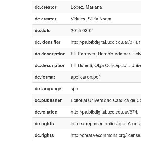
dc.creator
López, Mariana
dc.creator
Vidales, Silvia Noemí
dc.date
2015-03-01
dc.identifier
http://pa.bibdigital.ucc.edu.ar/874
dc.description
Fil: Ferreyra, Horacio Ademar. Uni
dc.description
Fil: Bonetti, Olga Concepción. Uni
dc.format
application/pdf
dc.language
spa
dc.publisher
Editorial Universidad Católica de 
dc.relation
http://pa.bibdigital.ucc.edu.ar/874/
dc.rights
info:eu-repo/semantics/openAcces
dc.rights
http://creativecommons.org/licenses