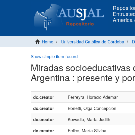
Repositor
Entrusted
America
Home
Universidad Católica de Córdoba
D
Show simple item record
Miradas socioeducativas 
Argentina : presente y po
dc.creator
Ferreyra, Horacio Ademar
dc.creator
Bonetti, Olga Concepción
dc.creator
Kowadlo, Marta Judith
dc.creator
Felice, María Silvina