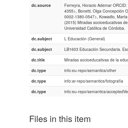
dc.source
Ferreyra, Horacio Ademar ORCID: h
4355>, Bonetti, Olga Concepción O
0002-1380-0547>, Kowadlo, Marta Ju
(2015) Miradas socioeducativas de l
Universidad Católica de Córdoba.
dc.subject
L Educación (General)
dc.subject
LB1603 Educación Secundaria. Esc
dc.title
Miradas socioeducativas de la educ
dc.type
info:eu-repo/semantics/other
dc.type
info:ar-repo/semantics/fotografía
dc.type
info:eu-repo/semantics/acceptedVe
Files in this item