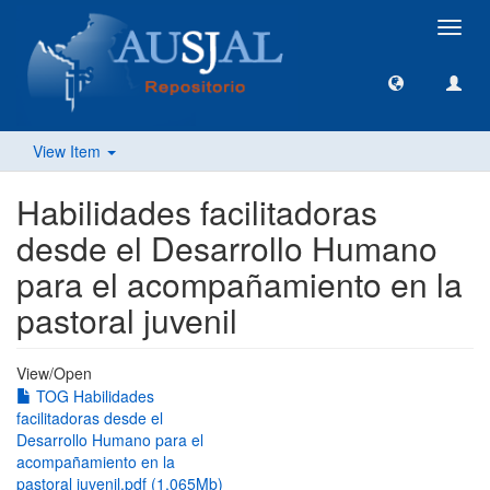
Toggl
navig
View Item
Habilidades facilitadoras
desde el Desarrollo Humano
para el acompañamiento en la
pastoral juvenil
View/
Open
TOG Habilidades
facilitadoras desde el
Desarrollo Humano para el
acompañamiento en la
pastoral juvenil.pdf (1.065Mb)