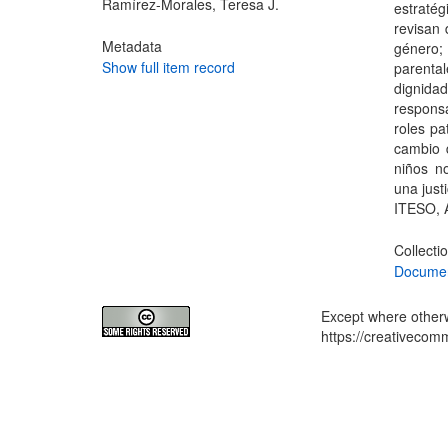
Ramírez-Morales, Teresa J.
estratég
revisan 
Metadata
género;
Show full item record
parental
dignida
responsa
roles pa
cambio 
niños n
una just
ITESO, 
Collecti
Documen
Except where otherwi
https://creativecom