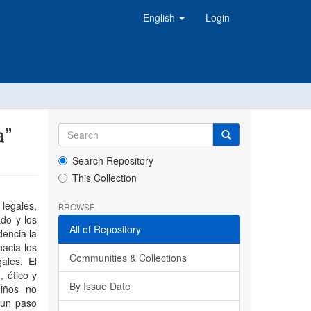
English
Login
a”
Search Repository
This Collection
 legales,
BROWSE
ado y los
All of Repository
dencia la
hacia los
Communities & Collections
ales. El
, ético y
By Issue Date
niños no
 un paso