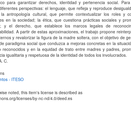
ico para garantizar derechos, identidad y pertenencia social. Para 
diferentes perspectivas: el lenguaje, que refleja y reproduce desigua
 la antropología cultural, que permite contextualizar los roles y c
es en la sociedad; la ética, que cuestiona prácticas sociales y pro
d; y el derecho, que establece los marcos legales de reconoci
bilidad. A partir de estas aproximaciones, el trabajo propone reinterp
ternos y revalorizar la figura de la madre soltera, con el objetivo de g
de paradigma social que conduzca a mejoras concretas en la situació
o reconocidos y en la equidad de trato entre madres y padres, pro
icia igualitaria y respetuosa de la identidad de todos los involucrados.
A. C.
ons
tos - ITESO
se noted, this item's license is described as
mons.org/licenses/by-nc-nd/4.0/deed.es