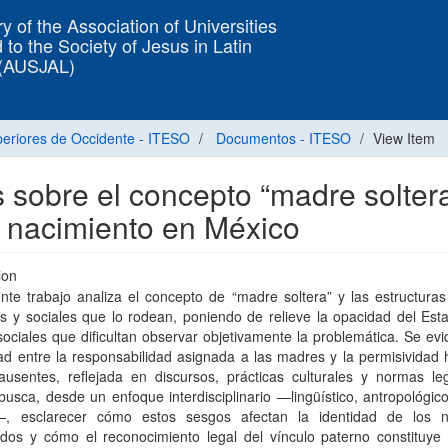
y of the Association of Universities
 to the Society of Jesus in Latin
 (AUSJAL)
uperiores de Occidente - ITESO
Documentos - ITESO
View Item
s sobre el concepto “madre solter
e nacimiento en México
ion
nte trabajo analiza el concepto de “madre soltera” y las estructuras
es y sociales que lo rodean, poniendo de relieve la opacidad del Est
ociales que dificultan observar objetivamente la problemática. Se evi
ad entre la responsabilidad asignada a las madres y la permisividad 
ausentes, reflejada en discursos, prácticas culturales y normas leg
busca, desde un enfoque interdisciplinario —lingüístico, antropológico
o—, esclarecer cómo estos sesgos afectan la identidad de los 
idos y cómo el reconocimiento legal del vínculo paterno constituye