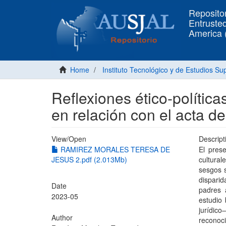
Repositor
Entrusted
America
Home
Instituto Tecnológico y de Estudios S
Reflexiones ético-política
en relación con el acta d
View/
Open
Descript
RAMIREZ MORALES TERESA DE
El prese
JESUS 2.pdf (2.013Mb)
cultural
sesgos s
disparid
Date
padres 
2023-05
estudio 
jurídic
Author
reconoc