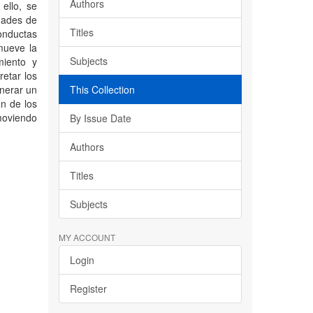
Authors
ello, se
ldades de
Titles
onductas
mueve la
Subjects
miento y
retar los
enerar un
This Collection
n de los
moviendo
By Issue Date
Authors
Titles
Subjects
MY ACCOUNT
Login
Register