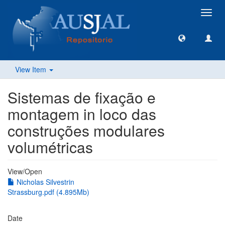
Toggl
navig
View Item
Sistemas de fixação e
montagem in loco das
construções modulares
volumétricas
View/
Open
Nicholas Silvestrin
Strassburg.pdf (4.895Mb)
Date