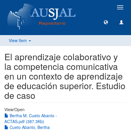
Toggl
navig
View Item
El aprendizaje colaborativo y
la competencia comunicativa
en un contexto de aprendizaje
de educación superior. Estudio
de caso
View/
Open
Bertha M. Cueto Abanto -
ACTAS.pdf (387.3Kb)
Cueto Abanto, Bertha