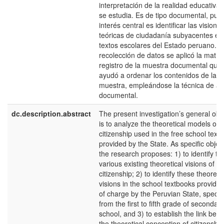
interpretación de la realidad educativa
se estudia. Es de tipo documental, pue
interés central es identificar las visione
teóricas de ciudadanía subyacentes en
textos escolares del Estado peruano. P
recolección de datos se aplicó la matri
registro de la muestra documental que
ayudó a ordenar los contenidos de la
muestra, empleándose la técnica de aná
documental.
dc.description.abstract
The present investigation’s general obj
is to analyze the theoretical models of
citizenship used in the free school text
provided by the State. As specific objec
the research proposes: 1) to identify th
various existing theoretical visions of
citizenship; 2) to identify these theoretic
visions in the school textbooks provided
of charge by the Peruvian State, specifi
from the first to fifth grade of secondary
school, and 3) to establish the link bet
the theoretical conception of citizenship