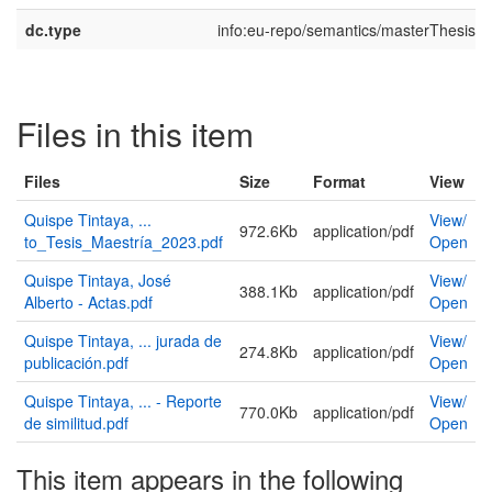
dc.type
info:eu-repo/semantics/masterThesis
Files in this item
Files
Size
Format
View
Quispe Tintaya, ...
View/
972.6Kb
application/pdf
to_Tesis_Maestría_2023.pdf
Open
Quispe Tintaya, José
View/
388.1Kb
application/pdf
Alberto - Actas.pdf
Open
Quispe Tintaya, ... jurada de
View/
274.8Kb
application/pdf
publicación.pdf
Open
Quispe Tintaya, ... - Reporte
View/
770.0Kb
application/pdf
de similitud.pdf
Open
This item appears in the following