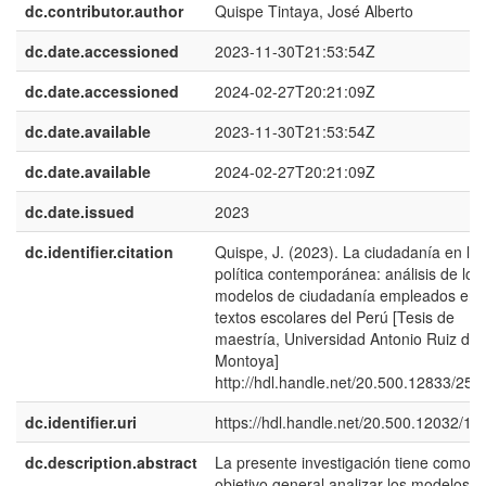
dc.contributor.author
Quispe Tintaya, José Alberto
dc.date.accessioned
2023-11-30T21:53:54Z
dc.date.accessioned
2024-02-27T20:21:09Z
dc.date.available
2023-11-30T21:53:54Z
dc.date.available
2024-02-27T20:21:09Z
dc.date.issued
2023
dc.identifier.citation
Quispe, J. (2023). La ciudadanía en la 
política contemporánea: análisis de los
modelos de ciudadanía empleados en 
textos escolares del Perú [Tesis de
maestría, Universidad Antonio Ruiz de
Montoya]
http://hdl.handle.net/20.500.12833/253
dc.identifier.uri
https://hdl.handle.net/20.500.12032/1
dc.description.abstract
La presente investigación tiene como
objetivo general analizar los modelos