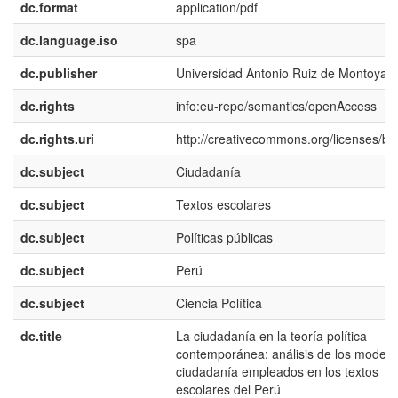
dc.format
application/pdf
dc.language.iso
spa
dc.publisher
Universidad Antonio Ruiz de Montoya
dc.rights
info:eu-repo/semantics/openAccess
dc.rights.uri
http://creativecommons.org/licenses/by/
dc.subject
Ciudadanía
dc.subject
Textos escolares
dc.subject
Políticas públicas
dc.subject
Perú
dc.subject
Ciencia Política
dc.title
La ciudadanía en la teoría política
contemporánea: análisis de los modelo
ciudadanía empleados en los textos
escolares del Perú