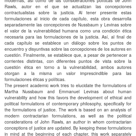
modernas, así como de las consideraciones políticas de John
Rawls, autor en el que se actualizan las concepciones
contractualistas sobre la justicia. Al tener presente estas
formulaciones al inicio de cada capítulo, esta obra desarrolla
separadamente las concepciones de Nussbaum y Levinas sobre
el valor de la vulnerabilidad humana como una condición ética
necesaria para las formulaciones de la justicia. Así, al final de
cada capítulo se establece un diálogo sobre los puntos de
encuentro y disyuntivas sobre las concepciones de los autores en
cuestión. Finalmente, se establece que, a pesar de pertenecer a
corrientes distintas, con diferentes puntos de vista sobre la
cuestión ética en torno a la vulnerabilidad, ambos autores
otorgan a la misma un valor imprescindible para las
formulaciones éticas y políticas.
The present academic work tries to elucidate the formulations of
Martha Nussbaum and Emmanuel Levinas about human
vulnerability and how this favors the development of ethical and
political formulations of contemporary philosophy, specifically for
the formulations of justice. The work is based on an analysis of
modern contractarian formulations, as well as the political
considerations of John Rawls, an author in whom contractarian
conceptions of justice are updated. By keeping these formulations
in mind at the beginning of each chapter, this work separately