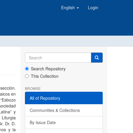
English
Login
Search Repository
This Collection
 sección.
BROWSE
laicos en
All of Repository
 “Esbozo
 sociedad
Communities & Collections
atina” y
 Liturgia
By Issue Date
r. Dr. D.
nos y la