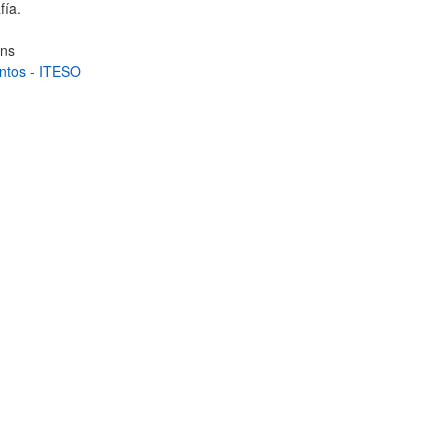
fía.
ons
tos - ITESO