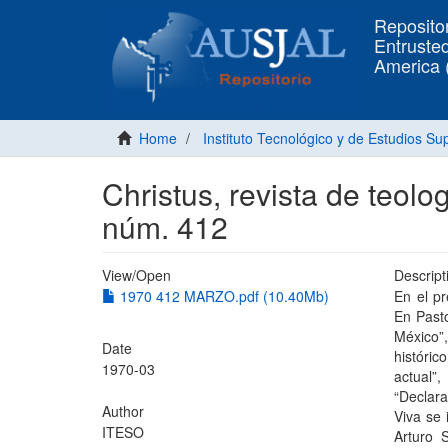
Repositor
Entrusted
America
Home
Instituto Tecnológico y de Estudios S
Christus, revista de teolo
núm. 412
View/
Open
Descript
1970 412 MARZO.pdf (10.40Mb)
En el pr
En Pasto
México”
Date
históric
1970-03
actual”
“Declara
Author
Viva se 
ITESO
Arturo 