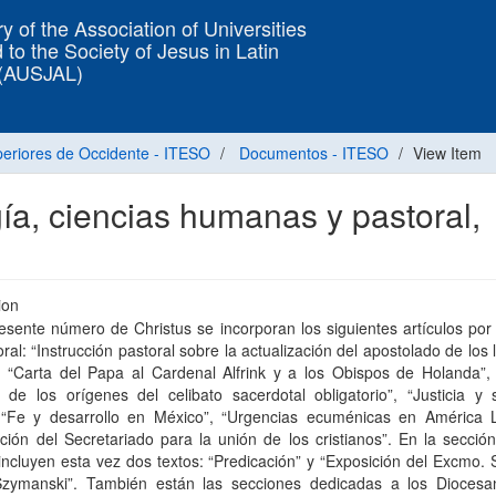
y of the Association of Universities
 to the Society of Jesus in Latin
 (AUSJAL)
uperiores de Occidente - ITESO
Documentos - ITESO
View Item
gía, ciencias humanas y pastoral,
ion
esente número de Christus se incorporan los siguientes artículos por
ral: “Instrucción pastoral sobre la actualización del apostolado de los 
, “Carta del Papa al Cardenal Alfrink y a los Obispos de Holanda”,
o de los orígenes del celibato sacerdotal obligatorio”, “Justicia y
, “Fe y desarrollo en México”, “Urgencias ecuménicas en América L
ción del Secretariado para la unión de los cristianos”. En la sección
incluyen esta vez dos textos: “Predicación” y “Exposición del Excmo. S
Szymanski”. También están las secciones dedicadas a los Diocesa