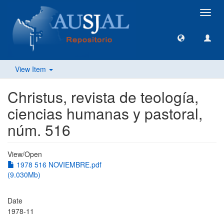
Toggl
navig
View Item
Christus, revista de teología,
ciencias humanas y pastoral,
núm. 516
View/
Open
1978 516 NOVIEMBRE.pdf
(9.030Mb)
Date
1978-11