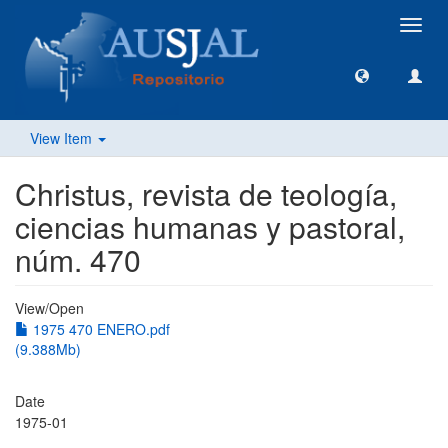
Toggl
navig
View Item
Christus, revista de teología,
ciencias humanas y pastoral,
núm. 470
View/
Open
1975 470 ENERO.pdf
(9.388Mb)
Date
1975-01