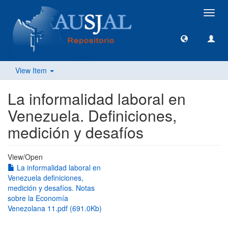
Toggl
navig
View Item
La informalidad laboral en
Venezuela. Definiciones,
medición y desafíos
View/
Open
La informalidad laboral en
Venezuela definiciones,
medición y desafíos. Notas
sobre la Economía
Venezolana 11.pdf (691.0Kb)