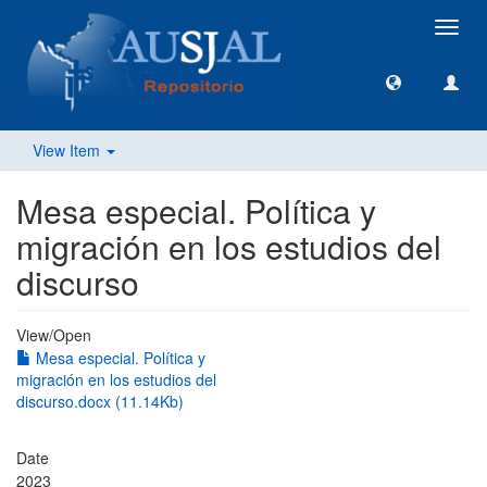
Toggl
navig
View Item
Mesa especial. Política y
migración en los estudios del
discurso
View/
Open
Mesa especial. Política y
migración en los estudios del
discurso.docx (11.14Kb)
Date
2023